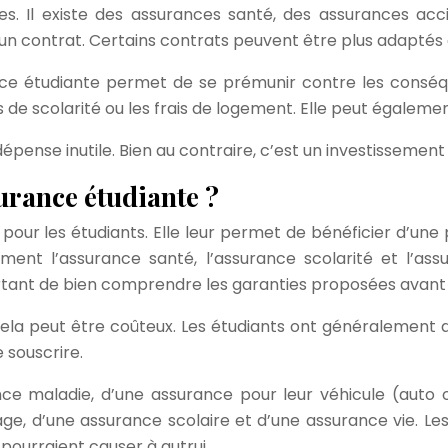
. Il existe des assurances santé, des assurances accide
 un contrat. Certains contrats peuvent être plus adaptés 
rance étudiante permet de se prémunir contre les consé
ais de scolarité ou les frais de logement. Elle peut égale
ense inutile. Bien au contraire, c’est un investissement q
surance étudiante ?
r les étudiants. Elle leur permet de bénéficier d’une pr
ment l’assurance santé, l’assurance scolarité et l’ass
portant de bien comprendre les garanties proposées avant 
ela peut être coûteux. Les étudiants ont généralement de
 souscrire.
ce maladie, d’une assurance pour leur véhicule (auto o
e, d’une assurance scolaire et d’une assurance vie. Le
 pourraient causer à autrui.